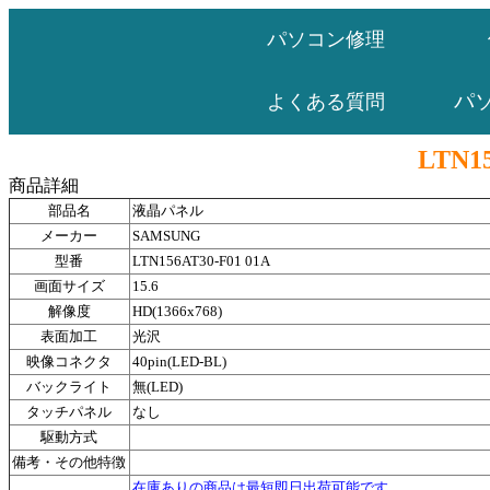
パソコン修理
パ
よくある質問
LTN15
商品詳細
部品名
液晶パネル
メーカー
SAMSUNG
型番
LTN156AT30-F01 01A
画面サイズ
15.6
解像度
HD(1366x768)
表面加工
光沢
映像コネクタ
40pin(LED-BL)
バックライト
無(LED)
タッチパネル
なし
駆動方式
備考・その他特徴
在庫ありの商品は最短即日出荷可能です。