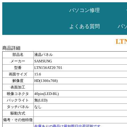
パソコン修理
パ
よくある質問
LTN
商品詳細
部品名
液晶パネル
メーカー
SAMSUNG
型番
LTN156AT20 701
画面サイズ
15.6
解像度
HD(1366x768)
表面加工
映像コネクタ
40pin(LED-BL)
バックライト
無(LED)
タッチパネル
なし
駆動方式
備考・その他特徴
在庫ありの商品は最短即日出荷可能です。