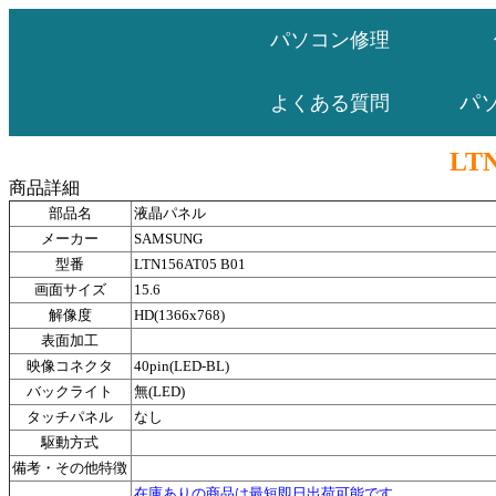
パソコン修理
パ
よくある質問
LTN
商品詳細
部品名
液晶パネル
メーカー
SAMSUNG
型番
LTN156AT05 B01
画面サイズ
15.6
解像度
HD(1366x768)
表面加工
映像コネクタ
40pin(LED-BL)
バックライト
無(LED)
タッチパネル
なし
駆動方式
備考・その他特徴
在庫ありの商品は最短即日出荷可能です。