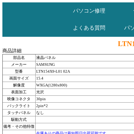
パソコン修理
パ
よくある質問
LTN1
商品詳細
部品名
液晶パネル
メーカー
SAMSUNG
型番
LTN154X9-L01 02A
画面サイズ
15.4
解像度
WXGA(1280x800)
表面加工
光沢
映像コネクタ
30pin
バックライト
2pin*2
タッチパネル
なし
駆動方式
備考・その他特徴
在庫ありの商品は最短即日出荷可能です。