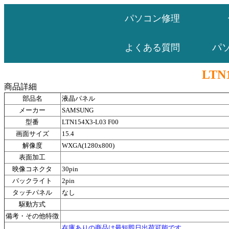
パソコン修理
パ
よくある質問
LTN1
商品詳細
部品名
液晶パネル
メーカー
SAMSUNG
型番
LTN154X3-L03 F00
画面サイズ
15.4
解像度
WXGA(1280x800)
表面加工
映像コネクタ
30pin
バックライト
2pin
タッチパネル
なし
駆動方式
備考・その他特徴
在庫ありの商品は最短即日出荷可能です。