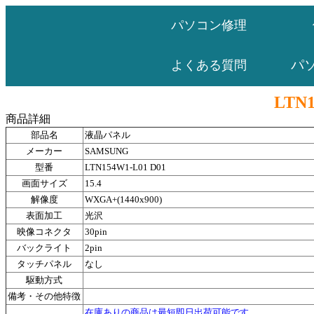
パソコン修理
パ
よくある質問
LTN1
商品詳細
部品名
液晶パネル
メーカー
SAMSUNG
型番
LTN154W1-L01 D01
画面サイズ
15.4
解像度
WXGA+(1440x900)
表面加工
光沢
映像コネクタ
30pin
バックライト
2pin
タッチパネル
なし
駆動方式
備考・その他特徴
在庫ありの商品は最短即日出荷可能です。