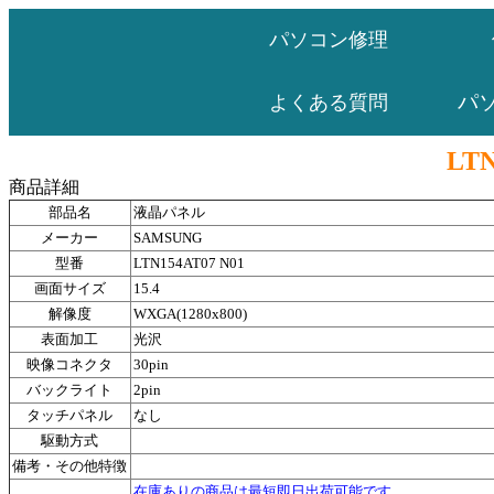
パソコン修理
パ
よくある質問
LTN
商品詳細
部品名
液晶パネル
メーカー
SAMSUNG
型番
LTN154AT07 N01
画面サイズ
15.4
解像度
WXGA(1280x800)
表面加工
光沢
映像コネクタ
30pin
バックライト
2pin
タッチパネル
なし
駆動方式
備考・その他特徴
在庫ありの商品は最短即日出荷可能です。