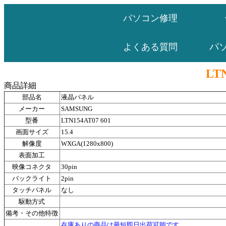
パソコン修理
パ
よくある質問
LTN
商品詳細
部品名
液晶パネル
メーカー
SAMSUNG
型番
LTN154AT07 601
画面サイズ
15.4
解像度
WXGA(1280x800)
表面加工
映像コネクタ
30pin
バックライト
2pin
タッチパネル
なし
駆動方式
備考・その他特徴
在庫ありの商品は最短即日出荷可能です。