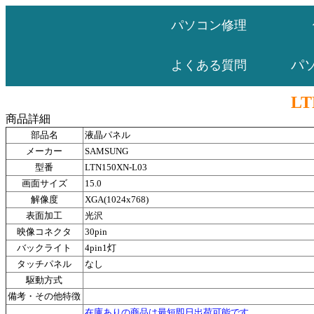
パソコン修理
パ
よくある質問
LT
商品詳細
部品名
液晶パネル
メーカー
SAMSUNG
型番
LTN150XN-L03
画面サイズ
15.0
解像度
XGA(1024x768)
表面加工
光沢
映像コネクタ
30pin
バックライト
4pin1灯
タッチパネル
なし
駆動方式
備考・その他特徴
在庫ありの商品は最短即日出荷可能です。