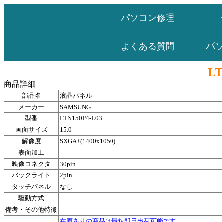
パソコン修理
パ
よくある質問
LT
商品詳細
部品名
液晶パネル
メーカー
SAMSUNG
型番
LTN150P4-L03
画面サイズ
15.0
解像度
SXGA+(1400x1050)
表面加工
映像コネクタ
30pin
バックライト
2pin
タッチパネル
なし
駆動方式
備考・その他特徴
在庫ありの商品は最短即日出荷可能です。