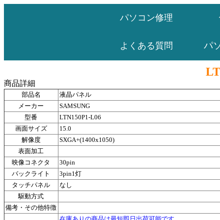
パソコン修理
パ
よくある質問
LT
商品詳細
部品名
液晶パネル
メーカー
SAMSUNG
型番
LTN150P1-L06
画面サイズ
15.0
解像度
SXGA+(1400x1050)
表面加工
映像コネクタ
30pin
バックライト
3pin1灯
タッチパネル
なし
駆動方式
備考・その他特徴
在庫ありの商品は最短即日出荷可能です。