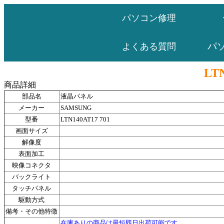
パソコン修理
パ
よくある質問
LTN
商品詳細
部品名
液晶パネル
メーカー
SAMSUNG
型番
LTN140AT17 701
画面サイズ
解像度
表面加工
映像コネクタ
バックライト
タッチパネル
駆動方式
備考・その他特徴
在庫ありの商品は最短即日出荷可能です。