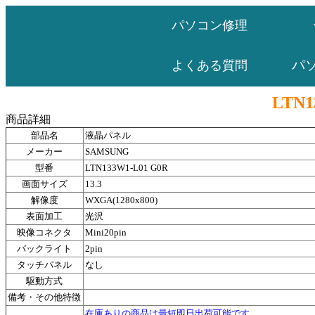
パソコン修理
パ
よくある質問
LTN1
商品詳細
部品名
液晶パネル
メーカー
SAMSUNG
型番
LTN133W1-L01 G0R
画面サイズ
13.3
解像度
WXGA(1280x800)
表面加工
光沢
映像コネクタ
Mini20pin
バックライト
2pin
タッチパネル
なし
駆動方式
備考・その他特徴
在庫ありの商品は最短即日出荷可能です。