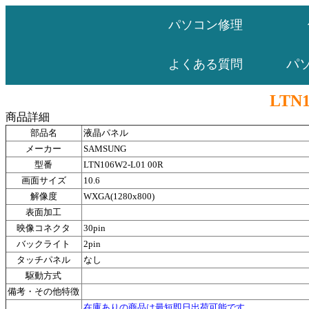
パソコン修理
パ
よくある質問
LTN1
商品詳細
部品名
液晶パネル
メーカー
SAMSUNG
型番
LTN106W2-L01 00R
画面サイズ
10.6
解像度
WXGA(1280x800)
表面加工
映像コネクタ
30pin
バックライト
2pin
タッチパネル
なし
駆動方式
備考・その他特徴
在庫ありの商品は最短即日出荷可能です。