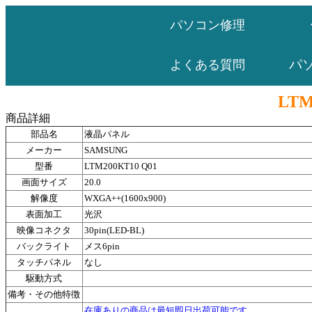
パソコン修理
パ
よくある質問
LTM
商品詳細
部品名
液晶パネル
メーカー
SAMSUNG
型番
LTM200KT10 Q01
画面サイズ
20.0
解像度
WXGA++(1600x900)
表面加工
光沢
映像コネクタ
30pin(LED-BL)
バックライト
メス6pin
タッチパネル
なし
駆動方式
備考・その他特徴
在庫ありの商品は最短即日出荷可能です。