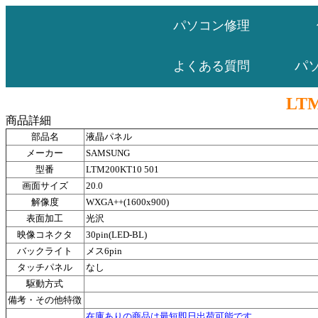
パソコン修理
パ
よくある質問
LTM
商品詳細
部品名
液晶パネル
メーカー
SAMSUNG
型番
LTM200KT10 501
画面サイズ
20.0
解像度
WXGA++(1600x900)
表面加工
光沢
映像コネクタ
30pin(LED-BL)
バックライト
メス6pin
タッチパネル
なし
駆動方式
備考・その他特徴
在庫ありの商品は最短即日出荷可能です。