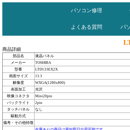
パソコン修理
パ
よくある質問
L
商品詳細
部品名
液晶パネル
メーカー
TOSHIBA
型番
LTD133EX2X
画面サイズ
13.3
解像度
WXGA(1280x800)
表面加工
光沢
映像コネクタ
Mini20pin
バックライト
2pin
タッチパネル
なし
駆動方式
備考・その他特徴
在庫ありの商品は最短即日出荷可能です。