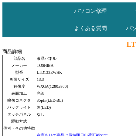
パソコン修理
パ
よくある質問
L
商品詳細
部品名
液晶パネル
メーカー
TOSHIBA
型番
LTD133EWHK
画面サイズ
13.3
解像度
WXGA(1280x800)
表面加工
光沢
映像コネクタ
35pin(LED-BL)
バックライト
無(LED)
タッチパネル
なし
駆動方式
備考・その他特徴
在庫ありの商品は最短即日出荷可能です。