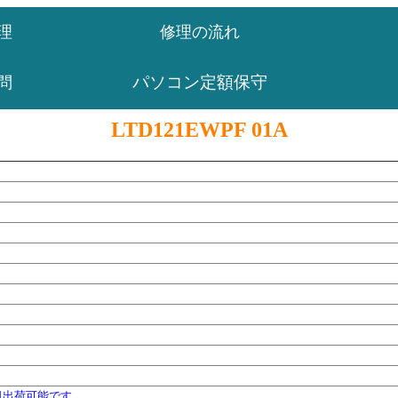
理
修理の流れ
パソコン定額保守
問
LTD121EWPF 01A
日出荷可能です。