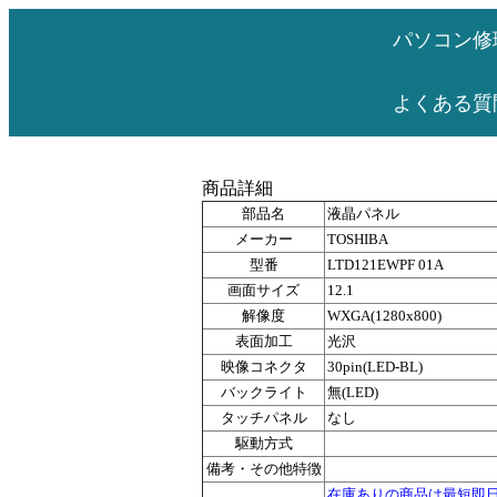
パソコン修
よくある質
商品詳細
部品名
液晶パネル
メーカー
TOSHIBA
型番
LTD121EWPF 01A
画面サイズ
12.1
解像度
WXGA(1280x800)
表面加工
光沢
映像コネクタ
30pin(LED-BL)
バックライト
無(LED)
タッチパネル
なし
駆動方式
備考・その他特徴
在庫ありの商品は最短即