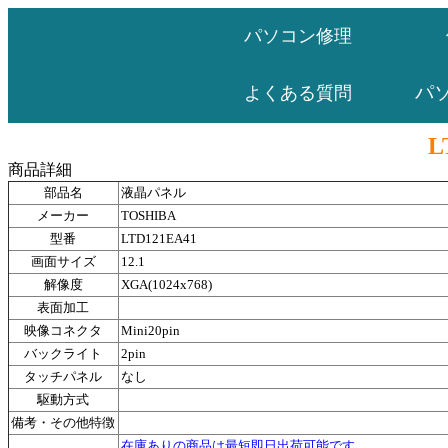
パソコン修理
パ
よくある質問
L
商品詳細
部品名
液晶パネル
メーカー
TOSHIBA
型番
LTD121EA41
画面サイズ
12.1
解像度
XGA(1024x768)
表面加工
映像コネクタ
Mini20pin
バックライト
2pin
タッチパネル
なし
駆動方式
備考・その他特徴
在庫ありの商品は最短即日出荷可能です。