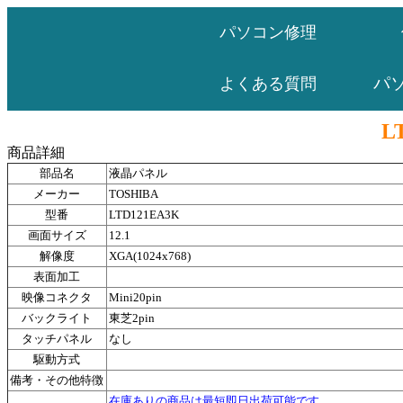
パソコン修理
パ
よくある質問
L
商品詳細
部品名
液晶パネル
メーカー
TOSHIBA
型番
LTD121EA3K
画面サイズ
12.1
解像度
XGA(1024x768)
表面加工
映像コネクタ
Mini20pin
バックライト
東芝2pin
タッチパネル
なし
駆動方式
備考・その他特徴
在庫ありの商品は最短即日出荷可能です。