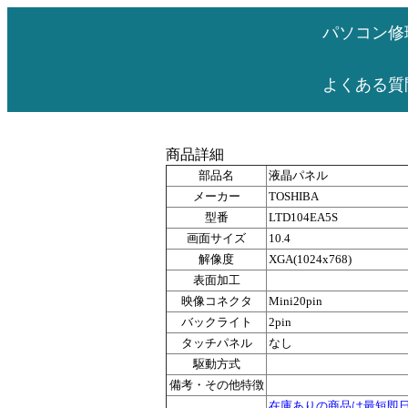
パソコン修
よくある質
商品詳細
部品名
液晶パネル
メーカー
TOSHIBA
型番
LTD104EA5S
画面サイズ
10.4
解像度
XGA(1024x768)
表面加工
映像コネクタ
Mini20pin
バックライト
2pin
タッチパネル
なし
駆動方式
備考・その他特徴
在庫ありの商品は最短即