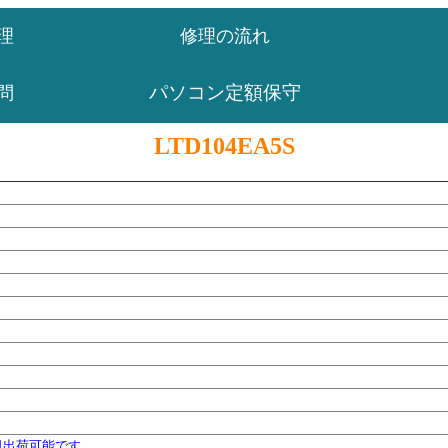
理
修理の流れ
パソコン定額保守
問
LTD104EA5S
日出荷可能です。