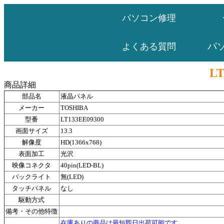
パソコン修理
パ
よくある質問
LT
商品詳細
部品名
液晶パネル
メーカー
TOSHIBA
型番
LT133EE09300
画面サイズ
13.3
解像度
HD(1366x768)
表面加工
光沢
映像コネクタ
40pin(LED-BL)
バックライト
無(LED)
タッチパネル
なし
駆動方式
備考・その他特徴
在庫ありの商品は最短即日出荷可能です。