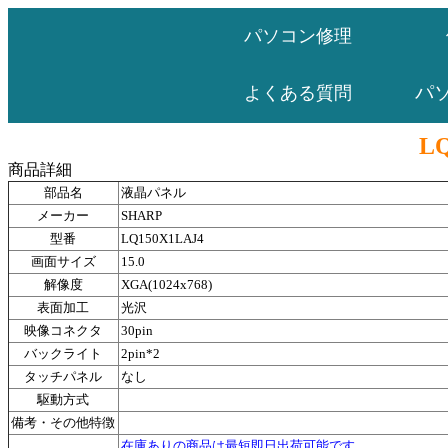
パソコン修理
パ
よくある質問
L
商品詳細
部品名
液晶パネル
メーカー
SHARP
型番
LQ150X1LAJ4
画面サイズ
15.0
解像度
XGA(1024x768)
表面加工
光沢
映像コネクタ
30pin
バックライト
2pin*2
タッチパネル
なし
駆動方式
備考・その他特徴
在庫ありの商品は最短即日出荷可能です。