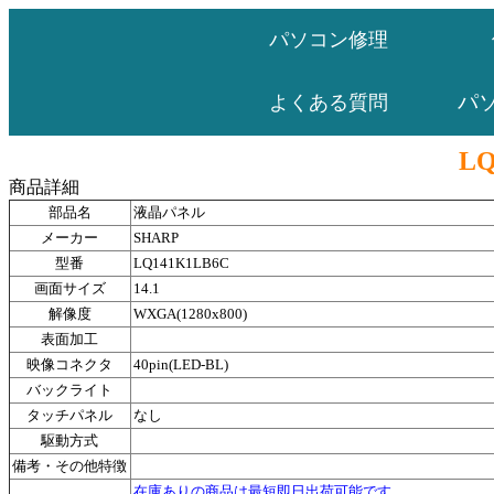
パソコン修理
パ
よくある質問
LQ
商品詳細
部品名
液晶パネル
メーカー
SHARP
型番
LQ141K1LB6C
画面サイズ
14.1
解像度
WXGA(1280x800)
表面加工
映像コネクタ
40pin(LED-BL)
バックライト
タッチパネル
なし
駆動方式
備考・その他特徴
在庫ありの商品は最短即日出荷可能です。