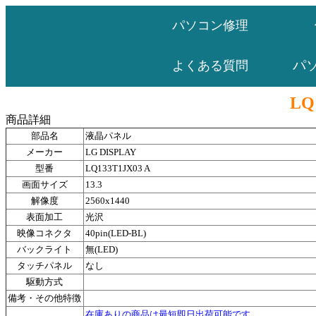
パソコン修理
パ
よくある質問
LQ
商品詳細
部品名
液晶パネル
メーカー
LG DISPLAY
型番
LQ133T1JX03 A
画面サイズ
13.3
解像度
2560x1440
表面加工
光沢
映像コネクタ
40pin(LED-BL)
バックライト
無(LED)
タッチパネル
なし
駆動方式
備考・その他特徴
在庫ありの商品は最短即日出荷可能です。