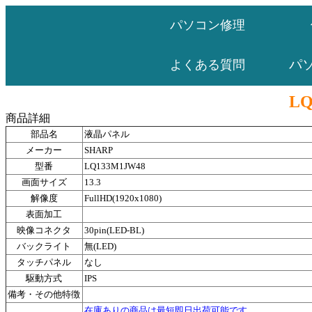
パソコン修理
パ
よくある質問
LQ
商品詳細
部品名
液晶パネル
メーカー
SHARP
型番
LQ133M1JW48
画面サイズ
13.3
解像度
FullHD(1920x1080)
表面加工
映像コネクタ
30pin(LED-BL)
バックライト
無(LED)
タッチパネル
なし
駆動方式
IPS
備考・その他特徴
在庫ありの商品は最短即日出荷可能です。