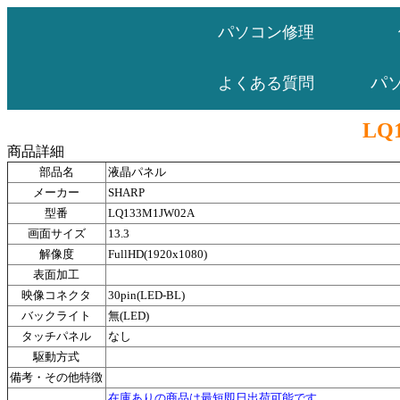
パソコン修理
パ
よくある質問
LQ
商品詳細
部品名
液晶パネル
メーカー
SHARP
型番
LQ133M1JW02A
画面サイズ
13.3
解像度
FullHD(1920x1080)
表面加工
映像コネクタ
30pin(LED-BL)
バックライト
無(LED)
タッチパネル
なし
駆動方式
備考・その他特徴
在庫ありの商品は最短即日出荷可能です。