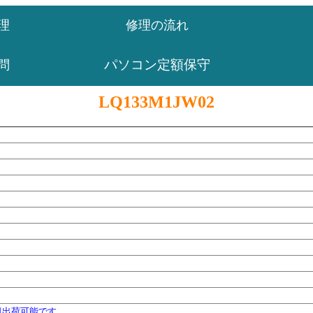
理
修理の流れ
パソコン定額保守
問
LQ133M1JW02
日出荷可能です。