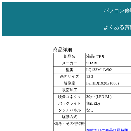
パソコン修
よくある質
商品詳細
部品名
液晶パネル
メーカー
SHARP
型番
LQ133M1JW02
画面サイズ
13.3
解像度
FullHD(1920x1080)
表面加工
映像コネクタ
30pin(LED-BL)
バックライト
無(LED)
タッチパネル
なし
駆動方式
備考・その他特徴
在庫ありの商品は最短即