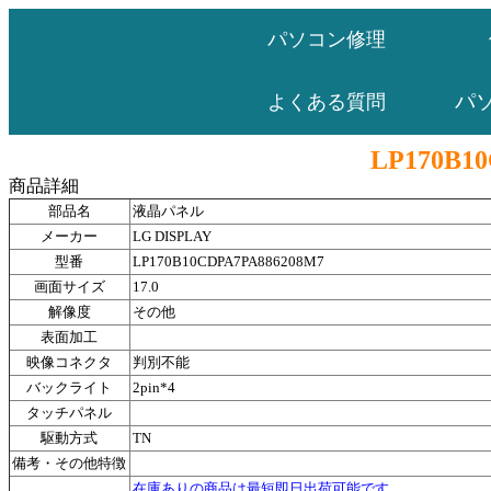
パソコン修理
パ
よくある質問
LP170B1
商品詳細
部品名
液晶パネル
メーカー
LG DISPLAY
型番
LP170B10CDPA7PA886208M7
画面サイズ
17.0
解像度
その他
表面加工
映像コネクタ
判別不能
バックライト
2pin*4
タッチパネル
駆動方式
TN
備考・その他特徴
在庫ありの商品は最短即日出荷可能です。