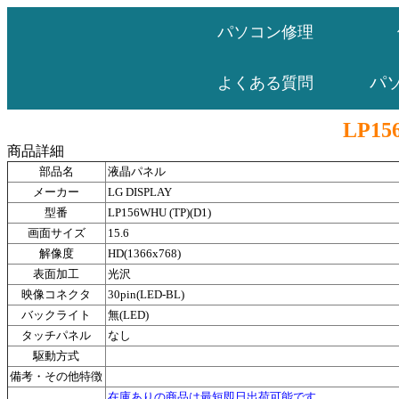
パソコン修理
パ
よくある質問
LP15
商品詳細
部品名
液晶パネル
メーカー
LG DISPLAY
型番
LP156WHU (TP)(D1)
画面サイズ
15.6
解像度
HD(1366x768)
表面加工
光沢
映像コネクタ
30pin(LED-BL)
バックライト
無(LED)
タッチパネル
なし
駆動方式
備考・その他特徴
在庫ありの商品は最短即日出荷可能です。