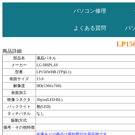
パソコン修理
パ
よくある質問
LP15
商品詳細
部品名
液晶パネル
メーカー
LG DISPLAY
型番
LP156WHB (TP)(L1)
画面サイズ
15.6
解像度
HD(1366x768)
表面加工
映像コネクタ
30pin(LED-BL)
バックライト
無(LED)
タッチパネル
なし
駆動方式
備考・その他特徴
在庫ありの商品は最短即日出荷可能です。