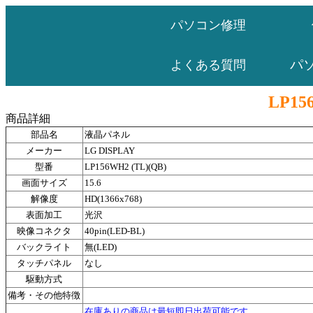
パソコン修理
パ
よくある質問
LP15
商品詳細
部品名
液晶パネル
メーカー
LG DISPLAY
型番
LP156WH2 (TL)(QB)
画面サイズ
15.6
解像度
HD(1366x768)
表面加工
光沢
映像コネクタ
40pin(LED-BL)
バックライト
無(LED)
タッチパネル
なし
駆動方式
備考・その他特徴
在庫ありの商品は最短即日出荷可能です。