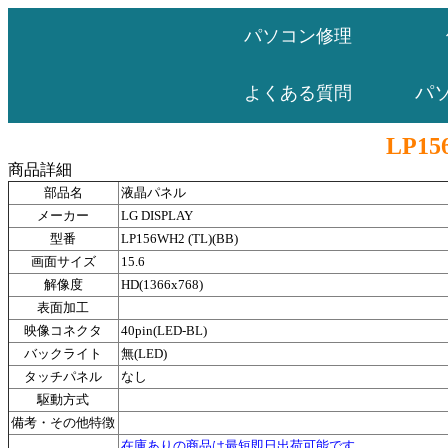
パソコン修理
パ
よくある質問
LP15
商品詳細
部品名
液晶パネル
メーカー
LG DISPLAY
型番
LP156WH2 (TL)(BB)
画面サイズ
15.6
解像度
HD(1366x768)
表面加工
映像コネクタ
40pin(LED-BL)
バックライト
無(LED)
タッチパネル
なし
駆動方式
備考・その他特徴
在庫ありの商品は最短即日出荷可能です。