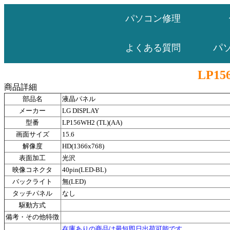
パソコン修理
パ
よくある質問
LP15
商品詳細
部品名
液晶パネル
メーカー
LG DISPLAY
型番
LP156WH2 (TL)(AA)
画面サイズ
15.6
解像度
HD(1366x768)
表面加工
光沢
映像コネクタ
40pin(LED-BL)
バックライト
無(LED)
タッチパネル
なし
駆動方式
備考・その他特徴
在庫ありの商品は最短即日出荷可能です。