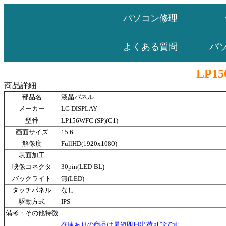
パソコン修理
パ
よくある質問
LP15
商品詳細
部品名
液晶パネル
メーカー
LG DISPLAY
型番
LP156WFC (SP)(C1)
画面サイズ
15.6
解像度
FullHD(1920x1080)
表面加工
映像コネクタ
30pin(LED-BL)
バックライト
無(LED)
タッチパネル
なし
駆動方式
IPS
備考・その他特徴
在庫ありの商品は最短即日出荷可能です。