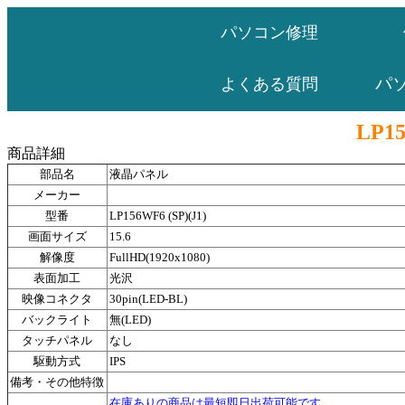
パソコン修理
パ
よくある質問
LP15
商品詳細
部品名
液晶パネル
メーカー
型番
LP156WF6 (SP)(J1)
画面サイズ
15.6
解像度
FullHD(1920x1080)
表面加工
光沢
映像コネクタ
30pin(LED-BL)
バックライト
無(LED)
タッチパネル
なし
駆動方式
IPS
備考・その他特徴
在庫ありの商品は最短即日出荷可能です。