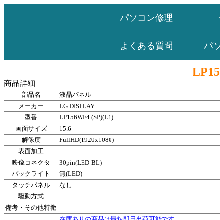
パソコン修理
パ
よくある質問
LP15
商品詳細
部品名
液晶パネル
メーカー
LG DISPLAY
型番
LP156WF4 (SP)(L1)
画面サイズ
15.6
解像度
FullHD(1920x1080)
表面加工
映像コネクタ
30pin(LED-BL)
バックライト
無(LED)
タッチパネル
なし
駆動方式
備考・その他特徴
在庫ありの商品は最短即日出荷可能です。