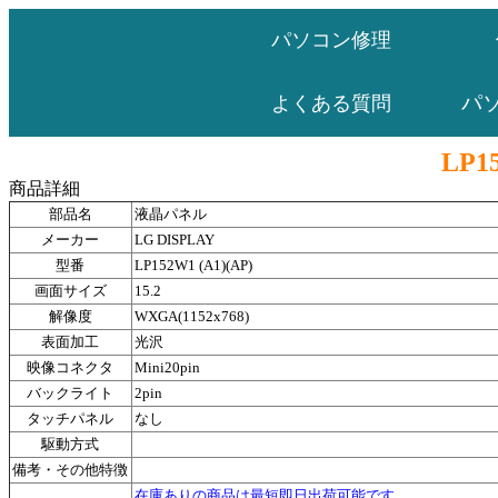
パソコン修理
パ
よくある質問
LP15
商品詳細
部品名
液晶パネル
メーカー
LG DISPLAY
型番
LP152W1 (A1)(AP)
画面サイズ
15.2
解像度
WXGA(1152x768)
表面加工
光沢
映像コネクタ
Mini20pin
バックライト
2pin
タッチパネル
なし
駆動方式
備考・その他特徴
在庫ありの商品は最短即日出荷可能です。