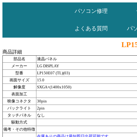
パソコン修理
パ
よくある質問
LP15
商品詳細
部品名
液晶パネル
メーカー
LG DISPLAY
型番
LP150E07 (TL)(03)
画面サイズ
15.0
解像度
SXGA+(1400x1050)
表面加工
映像コネクタ
30pin
バックライト
2pin
タッチパネル
なし
駆動方式
備考・その他特徴
在庫ありの商品は最短即日出荷可能です。