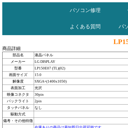
パソコン修理
パ
よくある質問
LP15
商品詳細
部品名
液晶パネル
メーカー
LG DISPLAY
型番
LP150E07 (TL)(02)
画面サイズ
15.0
解像度
SXGA+(1400x1050)
表面加工
光沢
映像コネクタ
30pin
バックライト
2pin
タッチパネル
なし
駆動方式
備考・その他特徴
在庫ありの商品は最短即日出荷可能です。