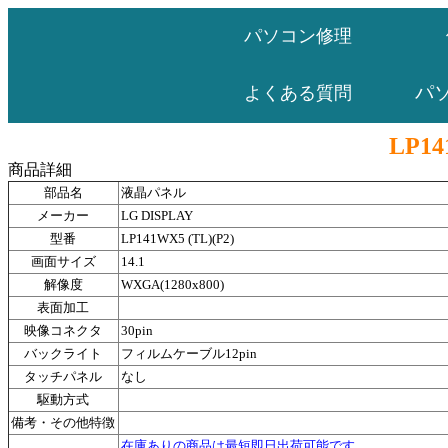
パソコン修理
パ
よくある質問
LP14
商品詳細
部品名
液晶パネル
メーカー
LG DISPLAY
型番
LP141WX5 (TL)(P2)
画面サイズ
14.1
解像度
WXGA(1280x800)
表面加工
映像コネクタ
30pin
バックライト
フィルムケーブル12pin
タッチパネル
なし
駆動方式
備考・その他特徴
在庫ありの商品は最短即日出荷可能です。