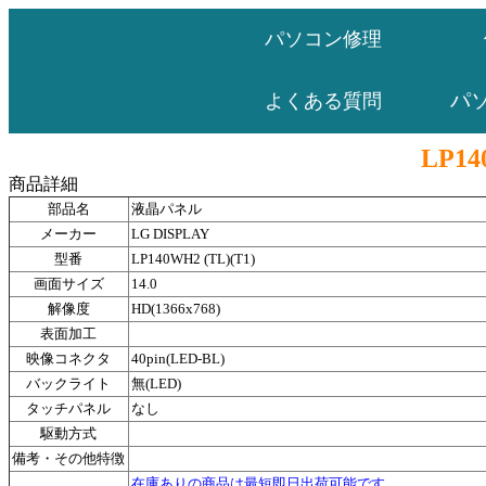
パソコン修理
パ
よくある質問
LP14
商品詳細
部品名
液晶パネル
メーカー
LG DISPLAY
型番
LP140WH2 (TL)(T1)
画面サイズ
14.0
解像度
HD(1366x768)
表面加工
映像コネクタ
40pin(LED-BL)
バックライト
無(LED)
タッチパネル
なし
駆動方式
備考・その他特徴
在庫ありの商品は最短即日出荷可能です。