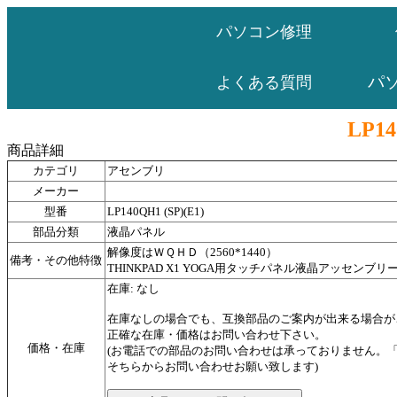
パソコン修理
パ
よくある質問
LP14
商品詳細
カテゴリ
アセンブリ
メーカー
型番
LP140QH1 (SP)(E1)
部品分類
液晶パネル
解像度はＷＱＨＤ（2560*1440）
備考・その他特徴
THINKPAD X1 YOGA用タッチパネル液晶アッセンブリ
在庫: なし
在庫なしの場合でも、互換部品のご案内が出来る場合が
正確な在庫・価格はお問い合わせ下さい。
価格・在庫
(お電話での部品のお問い合わせは承っておりません。
そちらからお問い合わせお願い致します)