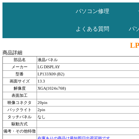
パソコン修理
パ
よくある質問
LP
商品詳細
部品名
液晶パネル
メーカー
LG DISPLAY
型番
LP133X09 (B2)
画面サイズ
13.3
解像度
XGA(1024x768)
表面加工
映像コネクタ
20pin
バックライト
2pin
タッチパネル
なし
駆動方式
備考・その他特徴
在庫ありの商品は最短即日出荷可能です。