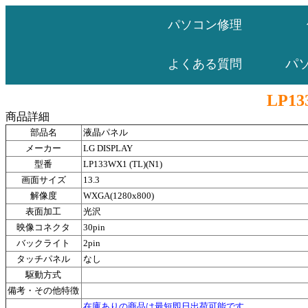
パソコン修理
パ
よくある質問
LP13
商品詳細
部品名
液晶パネル
メーカー
LG DISPLAY
型番
LP133WX1 (TL)(N1)
画面サイズ
13.3
解像度
WXGA(1280x800)
表面加工
光沢
映像コネクタ
30pin
バックライト
2pin
タッチパネル
なし
駆動方式
備考・その他特徴
在庫ありの商品は最短即日出荷可能です。