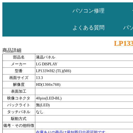
パソコン修理
パ
よくある質問
LP13
商品詳細
部品名
液晶パネル
メーカー
LG DISPLAY
型番
LP133WH2 (TL)(M6)
画面サイズ
13.3
解像度
HD(1366x768)
表面加工
映像コネクタ
40pin(LED-BL)
バックライト
無(LED)
タッチパネル
なし
駆動方式
備考・その他特徴
在庫ありの商品は最短即日出荷可能です。