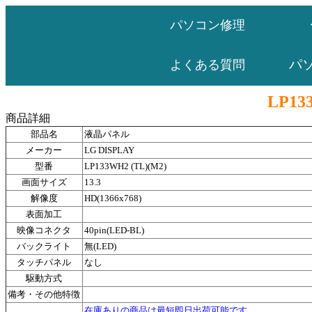
パソコン修理
パ
よくある質問
LP13
商品詳細
部品名
液晶パネル
メーカー
LG DISPLAY
型番
LP133WH2 (TL)(M2)
画面サイズ
13.3
解像度
HD(1366x768)
表面加工
映像コネクタ
40pin(LED-BL)
バックライト
無(LED)
タッチパネル
なし
駆動方式
備考・その他特徴
在庫ありの商品は最短即日出荷可能です。