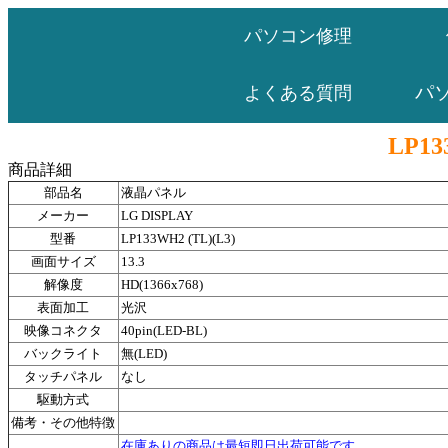
パソコン修理
パ
よくある質問
LP13
商品詳細
部品名
液晶パネル
メーカー
LG DISPLAY
型番
LP133WH2 (TL)(L3)
画面サイズ
13.3
解像度
HD(1366x768)
表面加工
光沢
映像コネクタ
40pin(LED-BL)
バックライト
無(LED)
タッチパネル
なし
駆動方式
備考・その他特徴
在庫ありの商品は最短即日出荷可能です。