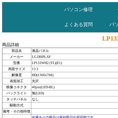
パソコン修理
パ
よくある質問
LP13
商品詳細
部品名
液晶パネル
メーカー
LG DISPLAY
型番
LP133WH2 (TL)(E1)
画面サイズ
13.3
解像度
HD(1366x768)
表面加工
光沢
映像コネクタ
40pin(LED-BL)
バックライト
無(LED)
タッチパネル
なし
駆動方式
備考・その他特徴
在庫ありの商品は最短即日出荷可能です。